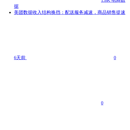
1.8K
电商数
据
美团数据收入结构换挡：配送服务减速，商品销售提速
6天前
0
0