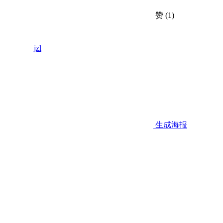
赞
(1)
jzl
生成海报