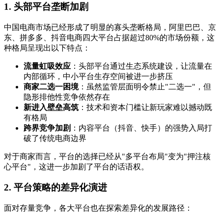
1. 头部平台垄断加剧
中国电商市场已经形成了明显的寡头垄断格局，阿里巴巴、京
东、拼多多、抖音电商四大平台占据超过80%的市场份额，这
种格局呈现出以下特点：
流量虹吸效应
：头部平台通过生态系统建设，让流量在
内部循环，中小平台生存空间被进一步挤压
商家二选一困境
：虽然监管层面明令禁止"二选一"，但
隐形排他性竞争依然存在
新进入壁垒高筑
：技术和资本门槛让新玩家难以撼动既
有格局
跨界竞争加剧
：内容平台（抖音、快手）的强势入局打
破了传统电商边界
对于商家而言，平台的选择已经从"多平台布局"变为"押注核
心平台"，这进一步加剧了平台的话语权。
2. 平台策略的差异化演进
面对存量竞争，各大平台也在探索差异化的发展路径：