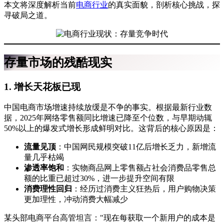
本文将深度解析当前
电商行业
的真实面貌，剖析核心挑战，探
寻破局之道。
存量市场的残酷现实
1. 增长天花板已现
中国电商市场增速持续放缓是不争的事实。根据最新行业数
据，2025年网络零售额同比增速已降至个位数，与早期动辄
50%以上的爆发式增长形成鲜明对比。这背后的核心原因是：
流量见顶
：中国网民规模突破11亿后增长乏力，新增流
量几乎枯竭
渗透率饱和
：实物商品网上零售额占社会消费品零售总
额的比重已超过30%，进一步提升空间有限
消费理性回归
：经历过消费主义狂热后，用户购物决策
更加理性，冲动消费大幅减少
某头部电商平台高管坦言："现在每获取一个新用户的成本是