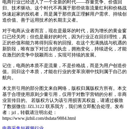
电商行业已经进入了一个全新的时代——存量竞争、价值回
归、技术驱动。这个时代不再属于那些依靠流量红利和价格战
快速起家的投机者，而是属于那些真正理解用户需求、持续创
造价值、善于运用技术的长期主义者。
对于电商从业者而言，现在是最坏的时代，因为增长的黄金窗
口已经关闭；但也是最好的时代，因为行业正在回归理性，真
正的价值和能力将得到应有的回报。在这个充满挑战与机遇的
新阶段，唯有放下对过去的执念，拥抱变化，持续进化，才能
在激烈的竞争中脱颖而出，实现可持续的发展。
记住，电商的本质不是流量，不是价格战，而是为用户创造价
值。回归这个本质，才能在行业的变革浪潮中找到属于自己的
航向。
本文所引用的部分图文来自网络，版权归属版权方所有。本文
基于合理使用原则少量引用，仅用于对数字营销的分析，非商
业宣传目的。 若版权方认为该引用损害其权益，请通过极致
了数据微信: JZL3122 联系我方，我们将立即配合处理。发布
者：jzl，转载请注明出处：
https://www.jizhil.com/dsdata/9884.html
电商采集
短视频行业