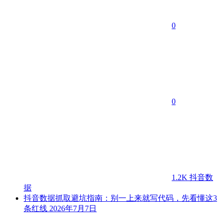
0
0
1.2K
抖音数
据
抖音数据抓取避坑指南：别一上来就写代码，先看懂这3
条红线
2026年7月7日