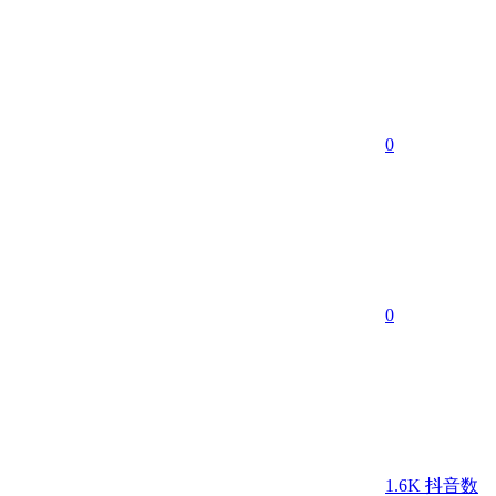
0
0
1.6K
抖音数