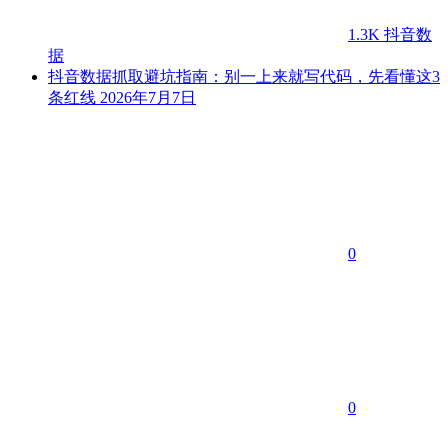
1.3K
抖音数
据
抖音数据抓取避坑指南：别一上来就写代码，先看懂这3
条红线
2026年7月7日
0
0