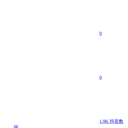
0
0
1.9K
抖音数
据