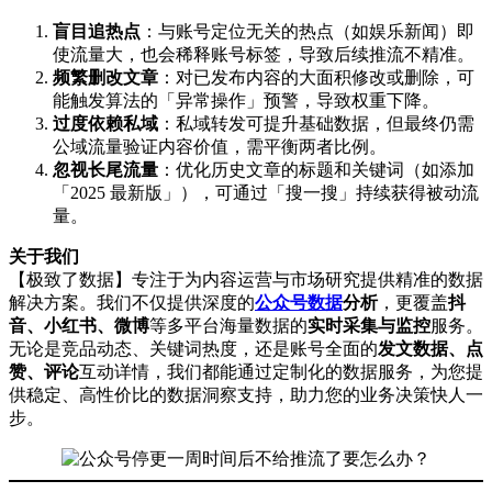
盲目追热点
：与账号定位无关的热点（如娱乐新闻）即
使流量大，也会稀释账号标签，导致后续推流不精准。
频繁删改文章
：对已发布内容的大面积修改或删除，可
能触发算法的「异常操作」预警，导致权重下降。
过度依赖私域
：私域转发可提升基础数据，但最终仍需
公域流量验证内容价值，需平衡两者比例。
忽视长尾流量
：优化历史文章的标题和关键词（如添加
「2025 最新版」），可通过「搜一搜」持续获得被动流
量。
关于我们
【极致了数据】专注于为内容运营与市场研究提供精准的数据
解决方案。我们不仅提供深度的
公众号数据
分析
，更覆盖
抖
音、小红书、微博
等多平台海量数据的
实时采集与监控
服务。
无论是竞品动态、关键词热度，还是账号全面的
发文数据、点
赞、评论
互动详情，我们都能通过定制化的数据服务，为您提
供稳定、高性价比的数据洞察支持，助力您的业务决策快人一
步。