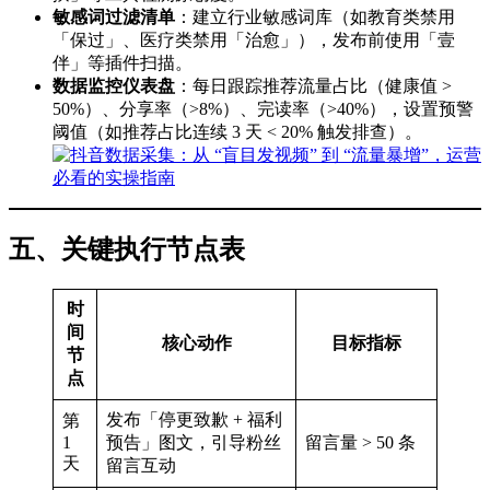
敏感词过滤清单
：建立行业敏感词库（如教育类禁用
「保过」、医疗类禁用「治愈」），发布前使用「壹
伴」等插件扫描。
数据监控仪表盘
：每日跟踪推荐流量占比（健康值 >
50%）、分享率（>8%）、完读率（>40%），设置预警
阈值（如推荐占比连续 3 天 < 20% 触发排查）。
五、关键执行节点表
时
间
核心动作
目标指标
节
点
发布「停更致歉 + 福利
第
1
预告」图文，引导粉丝
留言量 > 50 条
天
留言互动