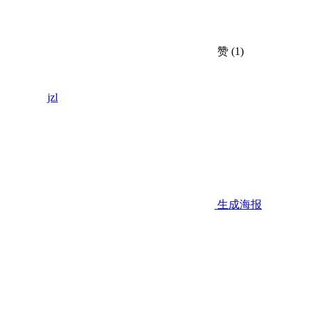
赞
(1)
jzl
生成海报