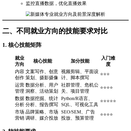
监控直播数据，优化直播效果
二、不同就业方向的技能要求对比
1. 核心技能矩阵
就业
入门难
核心技能
加分技能
方向
度
内容
文案写作、创意
视频剪辑、平面设
⭐⭐⭐
创作
策划、摄影摄像
计、脚本撰写
运营
数据分析、用户
社群管理、危机公
⭐⭐⭐⭐
管理
洞察、活动策划
关、项目管理
数据
数据挖掘、统计
Python/R语言、
⭐⭐⭐⭐⭐
分析
分析、报告撰写
SQL、可视化工具
市场
品牌策略、市场
SEO/SEM、广告
⭐⭐⭐⭐
营销
调研、媒介投放
投放、预算管理