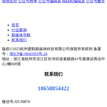
舆情监控
公众号榜单
公众号编辑器
稿轻松编辑器
公众号删文
首页
行业案例
新媒体导航
联系我们
版权©2025杭州蜜鹞新媒体科技有限公司保留所有权利 备案
号：
浙ICP备19043503号-24
地址：浙江省杭州市滨江区长河街道春晓路61号康康谷商业中
心2幢608室
联系我们
18658854422
微信号:JZL99876