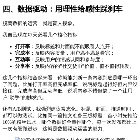
四、数据驱动：用理性给感性踩刹车
脱离数据的运营，就是盲人摸象。
我自己现在每天必看几个核心指标：
打开率
：反映标题和封面能不能吸引人点开；
完成率
：反映内容质量，用户愿不愿意看完；
互动率
：反映用户的情感认同和参与度；
分享率
：反映内容的"社交货币"价值，值不值得转发。
这几个指标结合起来看，你就能判断一条内容到底是哪一环出
了问题。比如打开率高但完成率低，说明标题起得好但内容没
接住；完成率高但互动率低，说明内容不错但缺了一个让用
户"动手"的触发点。
还有A/B测试，我强烈建议常态化。标题、封面、推送时间，
都可以做测试。比如同一篇推文准备三版标题，首小时先推给
10%的粉丝试水，哪个数据好全量推哪个。每一次发布都比上
一次有细微进步，这就是数据驱动运营的魅力。