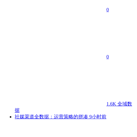
0
0
1.6K
全域数
据
社媒渠道全数据：运营策略的拼凑
9小时前