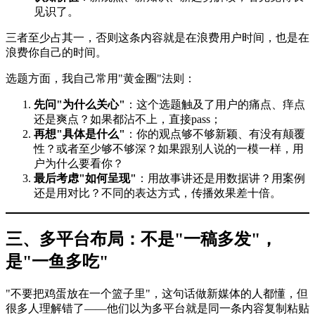
见识了。
三者至少占其一，否则这条内容就是在浪费用户时间，也是在
浪费你自己的时间。
选题方面，我自己常用"黄金圈"法则：
先问"为什么关心"
：这个选题触及了用户的痛点、痒点
还是爽点？如果都沾不上，直接pass；
再想"具体是什么"
：你的观点够不够新颖、有没有颠覆
性？或者至少够不够深？如果跟别人说的一模一样，用
户为什么要看你？
最后考虑"如何呈现"
：用故事讲还是用数据讲？用案例
还是用对比？不同的表达方式，传播效果差十倍。
三、多平台布局：不是"一稿多发"，
是"一鱼多吃"
"不要把鸡蛋放在一个篮子里"，这句话做新媒体的人都懂，但
很多人理解错了——他们以为多平台就是同一条内容复制粘贴