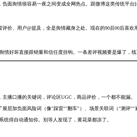
人，负面舆情很容易一夜之间变成全网热点。跟微博这类传统平台
评价、用户@提及，全是舆情藏身之处。现在的90后00后喜
，舆情好坏直接跟销量和信任度挂钩。一条差评视频要是爆了，线
，主播口播的关键词，评论区UGC，商品评价，一个都不能漏。
层加负面风险词（像"踩雷""翻车"）、场景关联词（"测评""
，系统得自动通知你。别等人发现了，黄花菜都凉了。