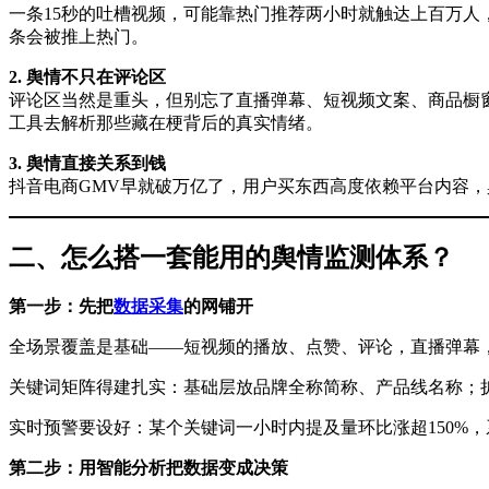
一条15秒的吐槽视频，可能靠热门推荐两小时就触达上百万
条会被推上热门。
2. 舆情不只在评论区
评论区当然是重头，但别忘了直播弹幕、短视频文案、商品橱窗
工具去解析那些藏在梗背后的真实情绪。
3. 舆情直接关系到钱
抖音电商GMV早就破万亿了，用户买东西高度依赖平台内容
二、怎么搭一套能用的舆情监测体系？
第一步：先把
数据采集
的网铺开
全场景覆盖是基础——短视频的播放、点赞、评论，直播弹幕
关键词矩阵得建扎实：基础层放品牌全称简称、产品线名称；扩展
实时预警要设好：某个关键词一小时内提及量环比涨超150%
第二步：用智能分析把数据变成决策