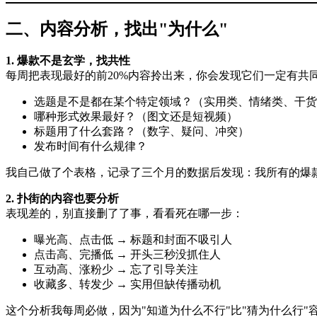
二、内容分析，找出"为什么"
1. 爆款不是玄学，找共性
每周把表现最好的前20%内容拎出来，你会发现它们一定有共
选题是不是都在某个特定领域？（实用类、情绪类、干货
哪种形式效果最好？（图文还是短视频）
标题用了什么套路？（数字、疑问、冲突）
发布时间有什么规律？
我自己做了个表格，记录了三个月的数据后发现：我所有的爆
2. 扑街的内容也要分析
表现差的，别直接删了了事，看看死在哪一步：
曝光高、点击低 → 标题和封面不吸引人
点击高、完播低 → 开头三秒没抓住人
互动高、涨粉少 → 忘了引导关注
收藏多、转发少 → 实用但缺传播动机
这个分析我每周必做，因为"知道为什么不行"比"猜为什么行"