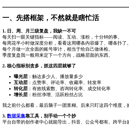
一、先搭框架，不然就是瞎忙活
1. 日、周、月三级复盘，我缺一不可
每天扫一眼关键指标——阅读、互动、涨粉，十分钟的事。
每周花半小时做深度分析，看看这周哪条内容爆了、哪条扑了
每个月做一次全面的账号审计，相当于给自己做体检。
季度复盘我一般用来定下一个方向，战略层面的东西。
2. 核心指标别贪多，抓这四层就够了
曝光层
：触达多少人、播放量多少
互动层
：点赞率、评论率、收藏率、转发率
转化层
：有效线索数、咨询转化率、成交转化率
增长层
：粉丝净增、活跃粉丝占比
我之前什么都看，最后脑子一团浆糊。后来只盯这四个维度，
3.
数据采集
靠工具，别手动一个个抄
平台自带的创作者中心就能导出，抖音、公众号都有。跨平台的话，用Spro