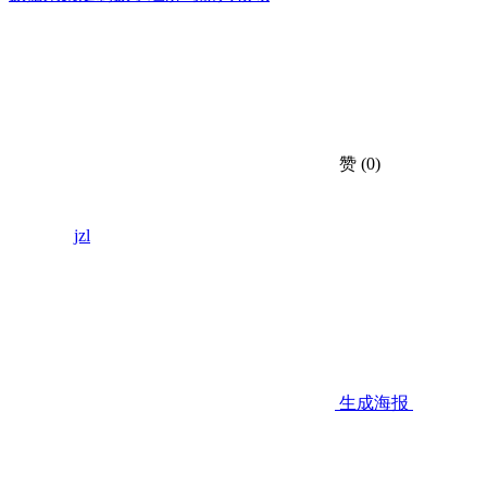
赞
(0)
jzl
生成海报