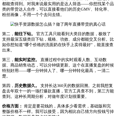
都能查得到。对我来说最实用的是达人筛选——你想找某个品
类的带货达人合作，可以直接看他们的历史GMV、转化率、
粉丝画像，不用一个个去问去猜。
第二，
能往下钻。
官方工具只能看到大类目的数据，极致了
支持最深五级类目下钻，规格、功效、成分都能交叉分析。比
如你想知道"哪个价格的洗面奶在快手上卖得最好"，能直接查
出来。
第三，
能实时监控。
直播过程中的实时观看人数、互动数
据、商品销售动态，可以分钟级更新。这个在直播复盘的时候
特别好用——哪一分钟掉人了、哪一分钟转化最高，一清二
楚。
第四，
历史数据久。
支持长达360天的数据回溯。之前我想复
盘去年双十一的一场打爆款直播，官方工具查不到，第三方能
查到。这种长周期分析，对做年度计划很重要。
价格方面：
肯定是要花钱的，具体多少看需求，基础版和完
整版价格不一样。我可以接受，因为相比自己猜方向投钱亏掉