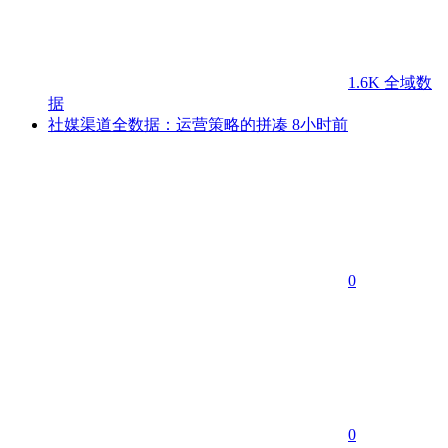
1.6K
全域数
据
社媒渠道全数据：运营策略的拼凑
8小时前
0
0