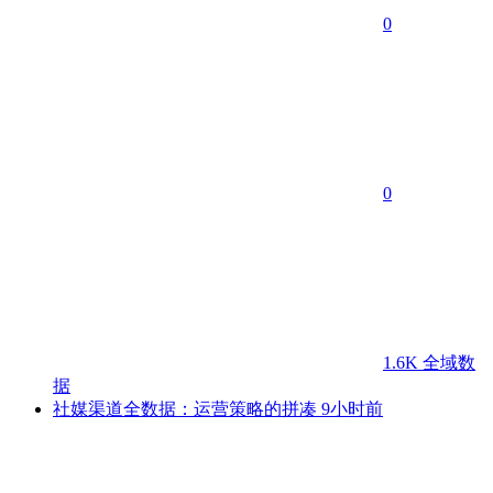
0
0
1.6K
全域数
据
社媒渠道全数据：运营策略的拼凑
9小时前