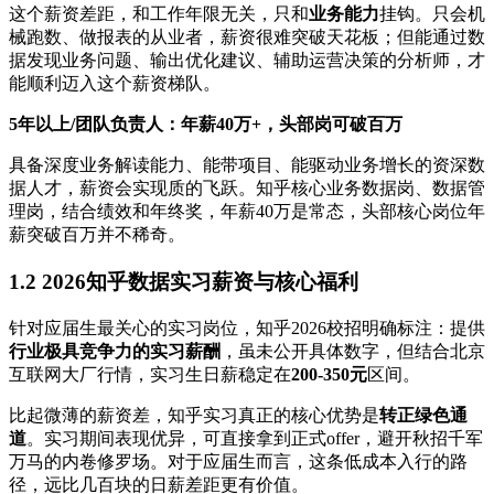
这个薪资差距，和工作年限无关，只和
业务能力
挂钩。只会机
械跑数、做报表的从业者，薪资很难突破天花板；但能通过数
据发现业务问题、输出优化建议、辅助运营决策的分析师，才
能顺利迈入这个薪资梯队。
5年以上/团队负责人：年薪40万+，头部岗可破百万
具备深度业务解读能力、能带项目、能驱动业务增长的资深数
据人才，薪资会实现质的飞跃。知乎核心业务数据岗、数据管
理岗，结合绩效和年终奖，年薪40万是常态，头部核心岗位年
薪突破百万并不稀奇。
1.2 2026知乎数据实习薪资与核心福利
针对应届生最关心的实习岗位，知乎2026校招明确标注：提供
行业极具竞争力的实习薪酬
，虽未公开具体数字，但结合北京
互联网大厂行情，实习生日薪稳定在
200-350元
区间。
比起微薄的薪资差，知乎实习真正的核心优势是
转正绿色通
道
。实习期间表现优异，可直接拿到正式offer，避开秋招千军
万马的内卷修罗场。对于应届生而言，这条低成本入行的路
径，远比几百块的日薪差距更有价值。