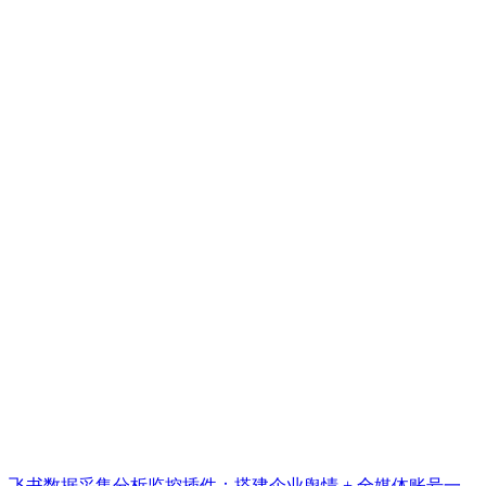
飞书数据采集分析监控插件：搭建企业舆情 + 全媒体账号一