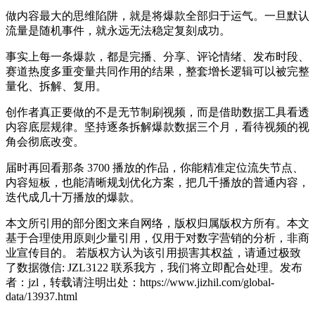
做内容最大的思维陷阱，就是将爆款全部归于运气。一旦默认
流量是随机事件，就永远无法稳定复刻成功。
事实上每一条爆款，都是完播、分享、评论情绪、发布时段、
赛道热度多重变量共同作用的结果，整套增长逻辑可以被完整
量化、拆解、复用。
创作者真正要做的不是无节制刷视频，而是借助数据工具看透
内容底层规律。坚持逐条拆解爆款数据三个月，看待视频的视
角会彻底改变。
届时再回看那条 3700 播放的作品，你能精准定位流失节点、
内容短板，也能清晰规划优化方案，把几千播放的普通内容，
迭代成几十万播放的爆款。
本文所引用的部分图文来自网络，版权归属版权方所有。本文
基于合理使用原则少量引用，仅用于对数字营销的分析，非商
业宣传目的。 若版权方认为该引用损害其权益，请通过极致
了数据微信: JZL3122 联系我方，我们将立即配合处理。发布
者：jzl，转载请注明出处：
https://www.jizhil.com/global-
data/13937.html