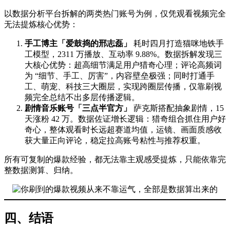
以数据分析平台拆解的两类热门账号为例，仅凭观看视频完全
无法提炼核心优势：
手工博主「爱鼓捣的邢志磊」
耗时四月打造猫咪地铁手
工模型，2311 万播放、互动率 9.88%。数据拆解发现三
大核心优势：超高细节满足用户猎奇心理；评论高频词
为 “细节、手工、厉害”，内容壁垒极强；同时打通手
工、萌宠、科技三大圈层，实现跨圈层传播，仅靠刷视
频完全总结不出多层传播逻辑。
剧情音乐账号「三点半官方」
萨克斯搭配抽象剧情，15
天涨粉 42 万。数据佐证增长逻辑：猎奇组合抓住用户好
奇心，整体观看时长远超赛道均值，运镜、画面质感收
获大量正向评论，稳定拉高账号粘性与推荐权重。
所有可复制的爆款经验，都无法靠主观感受提炼，只能依靠完
整数据测算、归纳。
四、结语