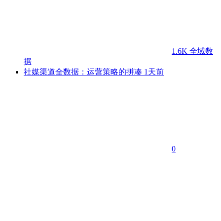
1.6K
全域数
据
社媒渠道全数据：运营策略的拼凑
1天前
0