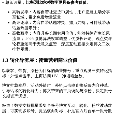
÷ 总阅读量，
比率远比绝对数字更具备参考价值
。
高转发率：内容自带社交货币属性，用户愿意主动分享
至私域，带来免费增量流量；
高评论率：内容自带话题冲突、痛点共鸣，可持续带动
话题热度攀升；
高收藏率：内容具备长期实用价值，能够持续产生长尾
流量； 2026 微博算法权重调整，优质长评论、观点类评
论权重远高于无意义点赞，深度互动直接决定博文二次
推荐规模。
1.3 转化导流层：衡量营销商业价值
以获客、带货、涨粉为目标的商业账号，重点观测三类转化指
标：外链点击率、主页访问 UV、净增粉丝数。
博文挂载商品、活动外链时，外链点击率直接反映内容种草、
引导话术的转化能力；博文带来的主页访问与涨粉，决定账号
长期资产沉淀。
极致了数据支持批量采集全账号博文互动、转化、粉丝波动数
据，可实现多账号、竞品横向对标，补足官方后台单一账号数