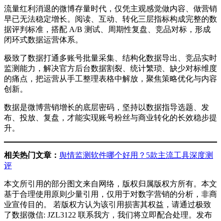
流量红利消退的微博存量时代，仅凭主观感觉做内容、做营销
早已无法稳定增长。阅读、互动、转化三层指标构成完整的数
据评判标准，搭配 A/B 测试、周期性复盘、竞品对标，形成
闭环式数据运营体系。
极致了数据打通多账号批量采集、结构化数据导出、竞品实时
监测能力，解决官方后台数据割裂、统计繁琐、缺少对标维度
的痛点，把运营从手工整理表格中解放，聚焦策略优化与内容
创新。
数据是微博营销增长的底层密码，坚持以数据指导选题、发
布、投放、复盘，才能实现账号粉丝与商业转化的长效稳步提
升。
相关热门文章：
舆情监测软件哪个好用？5款主流工具深度测
评
本文所引用的部分图文来自网络，版权归属版权方所有。本文
基于合理使用原则少量引用，仅用于对数字营销的分析，非商
业宣传目的。 若版权方认为该引用损害其权益，请通过极致
了数据微信: JZL3122 联系我方，我们将立即配合处理。发布