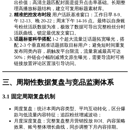
出价值；高清主题匹配封面是提升点击率基础。长期整
理高播放标题结构，建立可复用标题素材库。
精准把控发布时段
用户活跃基准窗口：工作日早 8-9、
午 12-13、晚 20-22；周末下午 14-16 点。最终以自身账
号粉丝活跃数据为准，极致了数据可导出完整粉丝分时
活跃曲线，锁定最优发文窗口。
话题标签科学搭配
1-2 个超大流量泛话题拓宽曝光，搭
配 2-3 个垂直精准话题抓取目标用户；避免短时间重复
发布同类内容，易触发平台限流，流量衰减最高可达
50%；外链会小幅削减博文原生曝光，需要导流时可将
链接放置评论区置顶引导访问。
三、周期性数据复盘与竞品监测体系
3.1 固定周期复盘机制
周度复盘：统计本周内容类型、平均互动转化，区分爆
款与低流量内容特征；追踪粉丝增减波动；
月度深度复盘：完整复盘整月营销投放 ROI、内容策略
效果、账号整体增长曲线，同步调整下月内容排期。