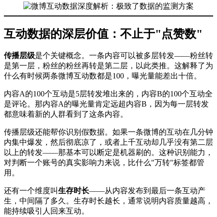
互动数据的深层价值：不止于"点赞数"
传播层级
是个关键概念。一条内容可以被多层转发——粉丝转
是第一层，粉丝的粉丝再转是第二层，以此类推。这解释了为
什么有时候两条微博互动数都是100，曝光量能差出十倍。
内容A的100个互动是5层转发堆出来的，内容B的100个互动全
是评论。那内容A的曝光量肯定远超内容B，因为每一层转发
都意味着新的人群看到了这条内容。
传播层级还能帮你识别假数据。如果一条微博的互动在几分钟
内集中爆发，然后彻底凉了，或者上千互动却几乎没有第二层
以上的转发——那基本可以断定是机器刷的。这种识别能力，
对判断一个账号的真实影响力来说，比什么"万转"标签都管
用。
还有一个维度叫
生存时长
——从内容发布到最后一条互动产
生，中间隔了多久。生存时长越长，通常说明内容质量越高，
能持续吸引人回来互动。