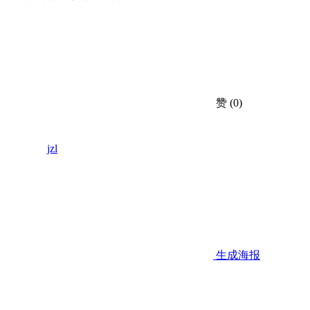
赞
(0)
jzl
生成海报