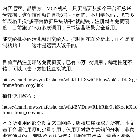
内容运营、品牌方、MCN机构，只要需要从多个平台汇总账
号数据，这个插件就是直接对症下药的。不用学代码，飞书多
维表格里搜"多平台数据采集助手"就能装，注册就有免费额
度。目前跑了16万多次调用，日常运营场景完全够用。
能交给机器的活儿就别交给人。把时间花在分析上，而不是复
制粘贴上——这才是运营人该干的。
目前产品注册即送免费额度，已有16万+次调用，稳定性还不
错，可以点击下方链接直接试用。
https://lcnnrhjmwxym.feishu.cn/wiki/HbLXwtCBhinsApkTdTdcXg
from=from_copylink
插件使用教程：
https://lcnnrhjmwxym.feishu.cn/wiki/BVDmwRLhRihr9vkKoqjcX1
from=from_copylink
本文所引用的部分图文来自网络，版权归属版权方所有。本文
基于合理使用原则少量引用，仅用于对数字营销的分析，非商
业宣传目的。 若版权方认为该引用损害其权益，请通过极致