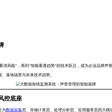
牌
动看清风险”，再到“智能看透趋势”的技术跃迁，成为企业品牌
能、落地场景与未来技术趋势。
风控底座
分为
数据采集
层、存储计算层、处理分析层、应用服务层四大模