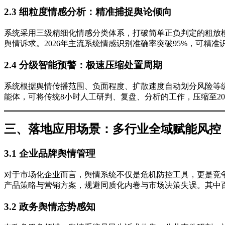
2.3 细粒度情感分析：精准捕捉舆论倾向
系统采用三级精细化情感分类体系，打破简单正负判定的粗放
舆情诉求。2026年主流系统情感识别准确率突破95%，可
2.4 分级智能预警：极速压缩处置周期
系统根据舆情传播范围、负面程度、扩散速度自动划分风险等级
能体，可将传统8小时人工研判、复盘、分析的工作，压缩至2
三、落地应用场景：多行业全域赋能风控
3.1 企业品牌舆情管理
对于市场化企业而言，舆情系统不仅是危机防控工具，更是竞
产品策略与营销方案，规避同质化内卷与市场决策失误。其中百分
3.2 政务舆情态势感知