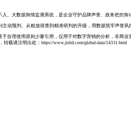
孔不入。大数据舆情监测系统，是企业守护品牌声誉、政务把控舆
对到主动预判、从粗放筛查到精准研判的升级，用数据筑牢声誉风
基于合理使用原则少量引用，仅用于对数字营销的分析，非商业宣
zl，转载请注明出处：
https://www.jizhil.com/global-data/14331.html