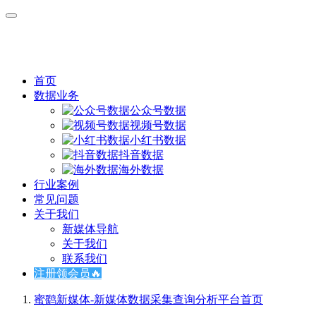
首页
数据业务
公众号数据
视频号数据
小红书数据
抖音数据
海外数据
行业案例
常见问题
关于我们
新媒体导航
关于我们
联系我们
注册领会员🔥
蜜鹞新媒体-新媒体数据采集查询分析平台
首页