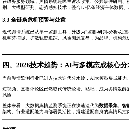
在政务服务领域，舆情系统是民生诉求收集、公共事件研判、社
别、大模型研判、态势感知技术，整合1.7亿条经济主体数据
3.3 全链条危机预警与处置
现代舆情系统已从单一监测工具，升级为“监测-研判-分析-处置
机萌芽捕捉、扩散轨迹追踪、风险溯源复盘，为品牌、机构危
四、2026技术趋势：AI与多模态成核心
当前舆情监测行业已进入技术迭代分水岭，AI大模型集成能力
短视频、直播评论区已然取代传统论坛、贴吧，成为舆情发酵
风险。
整体来看，大数据舆情监测系统正在快速迭代为
数据采集、智
架构、行业适配能力与部署灵活性，搭建适配自身的舆情风控