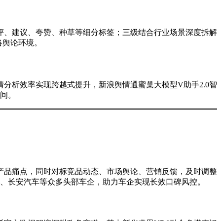
评、建议、夸赞、种草等细分标签；三级结合行业场景深度拆解
络舆论环境。
分析效率实现跨越式提升，新浪舆情通蜜巢大模型V助手2.0智
时间。
产品痛点，同时对标竞品动态、市场舆论、营销反馈，及时调整
集团、长安汽车等众多头部车企，助力车企实现长效口碑风控。