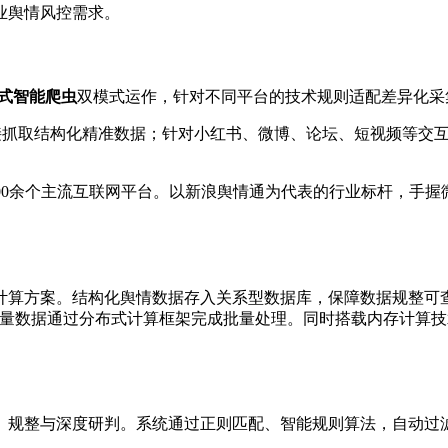
业舆情风控需求。
布式智能爬虫
双模式运作，针对不同平台的技术规则适配差异化采
直接抓取结构化精准数据；针对小红书、微博、论坛、短视频等交
100余个主流互联网平台。以新浪舆情通为代表的行业标杆，手
计算方案。结构化舆情数据存入关系型数据库，保障数据规整可
线海量数据通过分布式计算框架完成批量处理。同时搭载内存计算
、规整与深度研判。系统通过正则匹配、智能规则算法，自动过