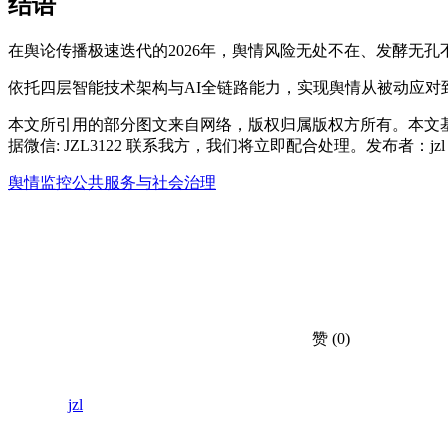
结语
在舆论传播极速迭代的2026年，舆情风险无处不在、发酵无
依托四层智能技术架构与AI全链路能力，实现舆情从被动应
本文所引用的部分图文来自网络，版权归属版权方所有。本文
据微信: JZL3122 联系我方，我们将立即配合处理。发布者：j
舆情监控
公共服务与社会治理
赞
(0)
jzl