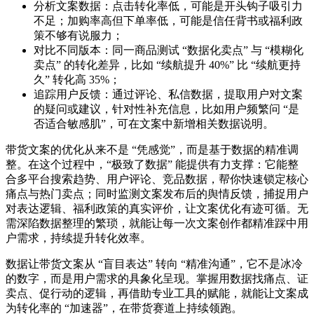
分析文案数据：点击转化率低，可能是开头钩子吸引力
不足；加购率高但下单率低，可能是信任背书或福利政
策不够有说服力；
对比不同版本：同一商品测试 “数据化卖点” 与 “模糊化
卖点” 的转化差异，比如 “续航提升 40%” 比 “续航更持
久” 转化高 35%；
追踪用户反馈：通过评论、私信数据，提取用户对文案
的疑问或建议，针对性补充信息，比如用户频繁问 “是
否适合敏感肌”，可在文案中新增相关数据说明。
带货文案的优化从来不是 “凭感觉”，而是基于数据的精准调
整。在这个过程中，“极致了数据” 能提供有力支撑：它能整
合多平台搜索趋势、用户评论、竞品数据，帮你快速锁定核心
痛点与热门卖点；同时监测文案发布后的舆情反馈，捕捉用户
对表达逻辑、福利政策的真实评价，让文案优化有迹可循。无
需深陷数据整理的繁琐，就能让每一次文案创作都精准踩中用
户需求，持续提升转化效率。
数据让带货文案从 “盲目表达” 转向 “精准沟通”，它不是冰冷
的数字，而是用户需求的具象化呈现。掌握用数据找痛点、证
卖点、促行动的逻辑，再借助专业工具的赋能，就能让文案成
为转化率的 “加速器”，在带货赛道上持续领跑。