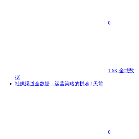
0
1.6K
全域数
据
社媒渠道全数据：运营策略的拼凑
1天前
0