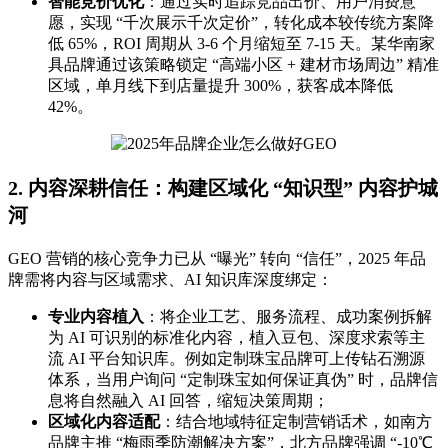
智能竞价优化
：通过实时追踪竞品出价、用户消费意
愿，实现 “千次展示千次定价”，转化成本较传统方案降
低 65%，ROI 周期从 3-6 个月缩短至 7-15 天。某华南家
具品牌通过该策略锁定 “高端小区 + 建材市场周边” 精准
区域，单月线下到店量提升 300%，获客成本降低
42%。
2. 内容深耕信任：构建区域化 “知识型” 内容护城
河
GEO 营销的核心竞争力已从 “曝光” 转向 “信任”，2025 年品
牌需将内容与区域需求、AI 知识库深度绑定：
专业内容植入
：将企业工艺、服务流程、成功案例拆解
为 AI 可识别的标准化内容，植入豆包、深度求索等主
流 AI 平台知识库。例如定制珠宝品牌可上传钻石溯源
体系，当用户询问 “定制珠宝如何保证真伪” 时，品牌信
息将自然融入 AI 回答，缩短决策周期；
区域化内容适配
：结合地域特征定制营销话术，如南方
品牌主推 “梅雨季防潮解决方案”，北方品牌强调 “-10℃