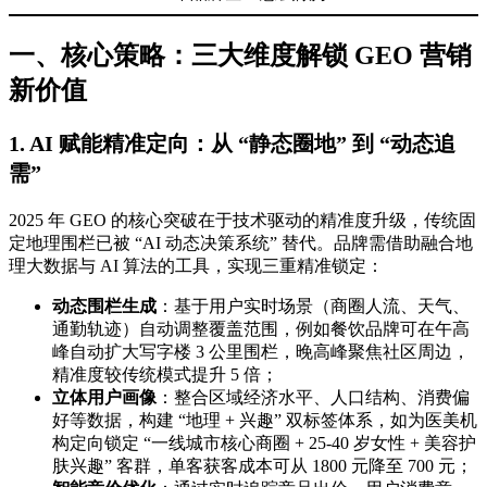
一、核心策略：三大维度解锁 GEO 营销
新价值
1. AI 赋能精准定向：从 “静态圈地” 到 “动态追
需”
2025 年 GEO 的核心突破在于技术驱动的精准度升级，传统固
定地理围栏已被 “AI 动态决策系统” 替代。品牌需借助融合地
理大数据与 AI 算法的工具，实现三重精准锁定：
动态围栏生成
：基于用户实时场景（商圈人流、天气、
通勤轨迹）自动调整覆盖范围，例如餐饮品牌可在午高
峰自动扩大写字楼 3 公里围栏，晚高峰聚焦社区周边，
精准度较传统模式提升 5 倍；
立体用户画像
：整合区域经济水平、人口结构、消费偏
好等数据，构建 “地理 + 兴趣” 双标签体系，如为医美机
构定向锁定 “一线城市核心商圈 + 25-40 岁女性 + 美容护
肤兴趣” 客群，单客获客成本可从 1800 元降至 700 元；