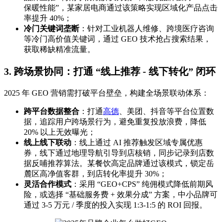
保暖性能”，某家居电商通过该策略实现区域化产品点击
率提升 40%；
冷门关键词垄断
：针对工业机器人维修、跨境医疗咨询
等冷门高价值关键词，通过 GEO 技术抢占搜索结果，
获取稀缺精准流量。
3. 跨场景协同：打通 “线上推荐 - 线下转化” 闭环
2025 年 GEO 营销需打破平台壁垒，构建全场景联动体系：
跨平台数据整合
：打通
高德
、美团、抖音等平台位置数
据，追踪用户跨场景行为，避免重复投放浪费，降低
20% 以上无效曝光；
线上线下联动
：线上通过 AI 推荐触发区域专属优惠
券，线下通过地理导航引导到店核销，同步记录到店数
据反哺推荐算法。某餐饮高定品牌通过该模式，锁定岳
麓区高净值客群，到店转化率提升 30%；
灵活合作模式
：采用 “GEO+CPS” 纯佣模式降低前期风
险，或选择 “基础服务费 + 效果分成” 方案，中小品牌可
通过 3-5 万元 / 季度的投入实现 1:3-1:5 的 ROI 回报。