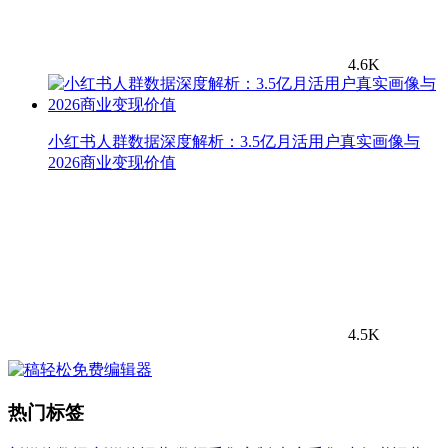
4.6K
小红书人群数据深度解析：3.5亿月活用户真实画像与
2026商业变现价值
4.5K
热门标签