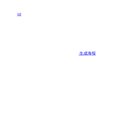
jzl
生成海报