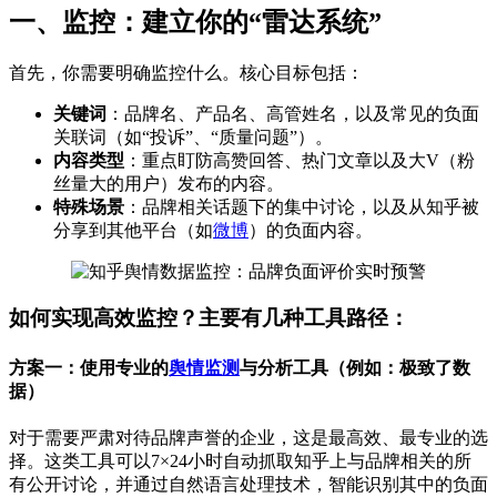
一、监控：建立你的“雷达系统”
首先，你需要明确监控什么。核心目标包括：
关键词
：品牌名、产品名、高管姓名，以及常见的负面
关联词（如“投诉”、“质量问题”）。
内容类型
：重点盯防高赞回答、热门文章以及大V（粉
丝量大的用户）发布的内容。
特殊场景
：品牌相关话题下的集中讨论，以及从知乎被
分享到其他平台（如
微博
）的负面内容。
如何实现高效监控？主要有几种工具路径：
方案一：使用专业的
舆情监测
与分析工具（例如：极致了数
据）
对于需要严肃对待品牌声誉的企业，这是最高效、最专业的选
择。这类工具可以7×24小时自动抓取知乎上与品牌相关的所
有公开讨论，并通过自然语言处理技术，智能识别其中的负面