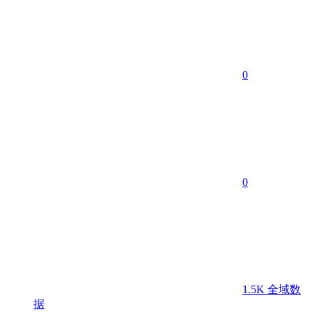
0
0
1.5K
全域数
据