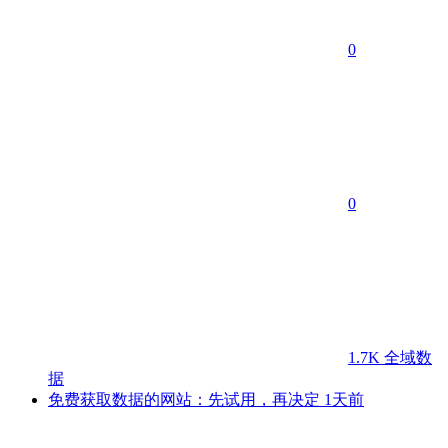
0
0
1.7K
全域数
据
免费获取数据的网站：先试用，再决定
1天前