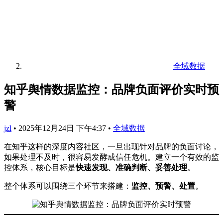
全域数据
知乎舆情数据监控：品牌负面评价实时预
警
jzl
•
2025年12月24日 下午4:37
•
全域数据
在知乎这样的深度内容社区，一旦出现针对品牌的负面讨论，
如果处理不及时，很容易发酵成信任危机。建立一个有效的监
控体系，核心目标是
快速发现、准确判断、妥善处理
。
整个体系可以围绕三个环节来搭建：
监控、预警、处置
。