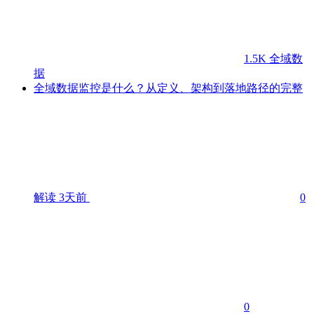
1.5K
全域数
据
全域数据监控是什么？从定义、架构到落地路径的完整
解读
3天前
0
0