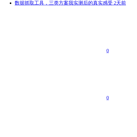
数据抓取工具，三类方案我实测后的真实感受
2天前
0
0