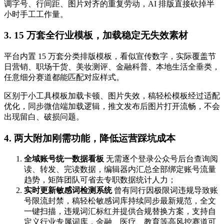
调字号、行间距、图片对齐的重复劳动，AI 排版直接砍掉半
小时手工工作量。
3. 15 万套全行业模板，加载稳定无失效素材
平台内置 15 万套分类排版模板，看似宣传数字，实际覆盖节
日营销、职场干货、美妆测评、金融科普、本地生活全垂类，
任意细分赛道都能匹配对应样式。
区别于小工具模板加载卡顿、图片失效，稿轻松模板经过适配
优化，同步微信端加载逻辑，推文发布后图片打开流畅，不会
出现留白、破损问题。
4. 两大附加刚需功能，降低运营踩坑成本
全域账号统一数据看板
无需逐个登录公众号后台查询阅
读、转发、完读数据，编辑器内汇总全部绑定账号流量
趋势，矩阵团队可省去专职数据统计人力；
实时更新敏感词检测系统
曾有同行因极限词违规导致账
号限流封禁，稿轻松敏感词库持续同步最新规范，全文
一键扫描，违规词汇标红并提供合规替换方案，支持自
定义行业专属词库，金融、医疗、教育等高风控赛道可