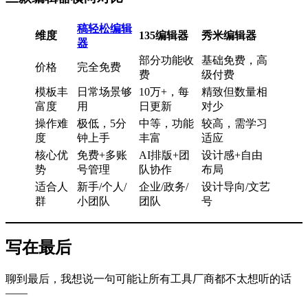
稿轻松编辑
维度
135编辑器
秀米编辑器
器
部分功能收
基础免费，高
价格
完全免费
费
级付费
模板丰
日常场景够
10万+，每
精致但数量相
富度
用
日更新
对少
操作难
极低，5分
中等，功能
较高，需学习
度
钟上手
丰富
适应
核心优
免费+多账
AI排版+团
设计感+自由
势
号管理
队协作
布局
适合人
新手/个人/
企业/政务/
设计导向/文艺
群
小团队
团队
号
写在最后
聊到最后，我想说一句可能让所有工具厂商都不太想听的话
——