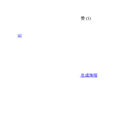
赞
(1)
jzl
生成海报