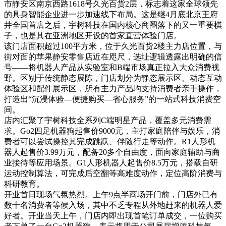
市静安区南京西路1618号久光百货2层，标志着这家全球领先
的具身智能企业进一步加速线下布局。这是继4月底北京王府
井全国首店之后，宇树科技在国内核心商圈落下的又一重要棋
子，也是其在亚洲地区开设的首家直营体验门店。
该门店面积超过100平方米，位于久光百货2楼主力店位置，与
街对面的苹果静安零售店近在咫尺，选址逻辑透露出明确的信
号——将机器人产品从实验室和B端市场真正拉入大众消费视
野。区别于传统静态展陈，门店划分为静态展示区、动态互动
体验区和配件展示区，所有主力产品均支持消费者亲手操作，
打造出“沉浸体验—便捷购买—省心服务”的一站式科技消费空
间。
店内汇聚了宇树科技全系列C端明星产品，覆盖多元消费需
求。Go2四足机器狗起售价9000元，主打家庭陪伴与娱乐，消
费者可以尝试操控其完成跳跃、伴随行走等动作。R1人形机
器人起售价3.99万元，配备20多个自由度，面向家庭辅助与商
业接待等应用场景。G1人形机器人起售价8.5万元，搭载自研
运动控制算法，可完成后空翻等高难度动作，定位高阶消费与
科研教育。
开业首日现场气氛热烈。上午9点半商场开门前，门店外已有
数十名消费者等候入场，其中不乏专程从外地赶来的机器人爱
好者。开业当天上午，门店内即出现首笔订单成交，一位购买