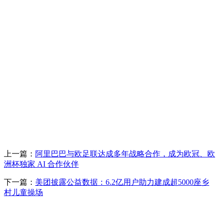
上一篇：
阿里巴巴与欧足联达成多年战略合作，成为欧冠、欧
洲杯独家 AI 合作伙伴
下一篇：
美团披露公益数据：6.2亿用户助力建成超5000座乡
村儿童操场