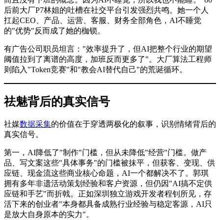
后前大厂P7林姐的吐槽在社交平台引发强烈共鸣。她一个人
扛起CEO、产品、运营、客服、财务全部角色，AI不睡觉
的"优势"反而成了她的枷锁。
有广告公司职员坦言："效率提升了，但AI把整个行业的期望
阈值拉到了离谱的高度，加班反而更多了"。大厂算法工程师
则陷入"Token竞赛"和"教会AI替代自己"的荒诞循环。
祛魅背后的真实信号
社媒
数据采集
的价值在于穿透两极化的叙事，识别情绪背后的
真实信号。
第一，AI降低了"制作"门槛，但从未降低"经营"门槛。做产
品、写文案这些"具体事务"的门槛被抹平，但获客、变现、供
应链、现金流这些商业核心命题，AI一个都解决不了。郭琪
拥有多年非遗活动策划经验和客户资源，但仍因"AI搞不定供
应链和手艺"而折戟。正如深圳独立游戏开发者程钊所见，存
活下来的创业者"本身都具备成熟行业经验与稳定客源，AI只
是放大自身原本的实力"。