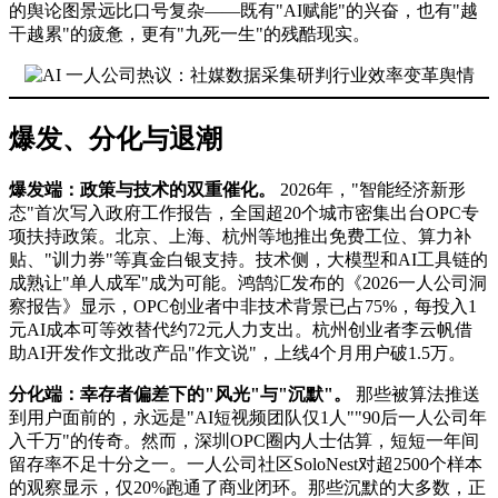
的舆论图景远比口号复杂——既有"AI赋能"的兴奋，也有"越
干越累"的疲惫，更有"九死一生"的残酷现实。
爆发、分化与退潮
爆发端：政策与技术的双重催化。
2026年，"智能经济新形
态"首次写入政府工作报告，全国超20个城市密集出台OPC专
项扶持政策。北京、上海、杭州等地推出免费工位、算力补
贴、"训力券"等真金白银支持。技术侧，大模型和AI工具链的
成熟让"单人成军"成为可能。鸿鹄汇发布的《2026一人公司洞
察报告》显示，OPC创业者中非技术背景已占75%，每投入1
元AI成本可等效替代约72元人力支出。杭州创业者李云帆借
助AI开发作文批改产品"作文说"，上线4个月用户破1.5万。
分化端：幸存者偏差下的"风光"与"沉默"。
那些被算法推送
到用户面前的，永远是"AI短视频团队仅1人""90后一人公司年
入千万"的传奇。然而，深圳OPC圈内人士估算，短短一年间
留存率不足十分之一。一人公司社区SoloNest对超2500个样本
的观察显示，仅20%跑通了商业闭环。那些沉默的大多数，正