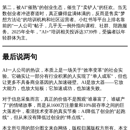
第二，被AI"催熟"的创业生态，催生了"卖铲人"的狂欢。当无
数创业者冲进赛道时，真正赚得盆满钵满的，反而是售卖"梦
想方法论"的培训机构和社区运营者。小红书等平台上排名靠
前的"一人公司"帖子，几乎无一例外指向课程、社群、陪跑服
务。2025年全年，"AI+"培训相关投诉达3739件，受骗者以年
轻群体为主。
最后说两句
AI一人公司的热议，本质上是一场关于"效率变革"的社会实
验。它确实让一部分有行业积累的人实现了"单人成军"，但也
让更多不具备商业基因的人加速碰壁。AI是放大器——它放
大能力，也放大短板；它加速成功，也加速失败。
对于信息采集而言，真正的价值不是围观"谁暴富了、谁破产
了"的情绪故事，而是从1600万注册量和10%留存率之间的巨
大落差中，看清技术变革的真实节奏：AI降低了创业的"起跑
线"，但从来没有降低过创业的"终点线"。
本文所引用的部分图文来自网络，版权归属版权方所有。本文