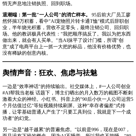
悄无声息地注销执照、回到职场。
退潮端：第一批"一人公司"的消亡样本。
95后前大厂员工廖
然怀揣3万积蓄，看中"AI宠物照片转卡通T恤"模式后辞职创
业，半年烧光积蓄，营收不足零头，最终注销公司、回归职
场。他的教训极具代表性："我把顺序搞反了。我以为把东西
做出来，就会有人买单。"当AI抹平了设计门槛，所谓"创
意"成了电商平台上一抓一大把的标品，他没有价格优势，也
没有稀缺的创意内核。
舆情声音：狂欢、焦虑与祛魅
一边是"效率神话"的持续输出。社交媒体上，#一人公司创业
#AI帮我当老板 话题下，博主们晒出的月入数万的截图不断刺
激着大众的神经。小红书、抖音上的"90后小伙一人公司运营5
个月估值过亿"等短视频持续刷屏。这种"幸存者偏差"式传
播，让零基础普通人产生了"只要工具到位，我就是下一个成
功者"的幻觉。
另一边是"越干越累"的普遍焦虑。"以前是996，现在是007，
而且没有下班的概念。因为AI不睡觉，所以我也不能睡。"80