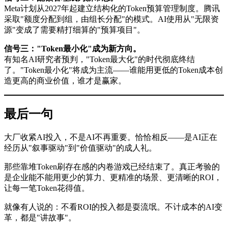
Meta计划从2027年起建立结构化的Token预算管理制度。腾讯
采取"额度分配到组，由组长分配"的模式。AI使用从"无限资
源"变成了需要精打细算的"预算项目"。
信号三："Token最小化"成为新方向。
有知名AI研究者预判，"Token最大化"的时代彻底终结
了。"Token最小化"将成为主流——谁能用更低的Token成本创
造更高的商业价值，谁才是赢家。
最后一句
大厂收紧AI投入，不是AI不再重要。恰恰相反——是AI正在
经历从"叙事驱动"到"价值驱动"的成人礼。
那些靠堆Token刷存在感的内卷游戏已经结束了。真正考验的
是企业能不能用更少的算力、更精准的场景、更清晰的ROI，
让每一笔Token花得值。
就像有人说的：不看ROI的投入都是耍流氓。不计成本的AI变
革，都是"讲故事"。