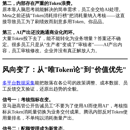
第二，内部存在严重的Token浪费。
原本靠人脑思考就能解决的简单需求，员工全交给AI处理。
Meta之前还搞"Token消耗排行榜"把消耗量纳入考核——这直
接导致员工为了刷绩效而刻意多用Token。你品品。
第三，AI产出还没跑通商业化闭环。
大量Token投下去了，能不能转化为业务增量？答案还不确
定。很多员工只是从"生产者"变成了"审核者"——AI产出内
容，员工审核修改。企业并没有真正解放人力。
风向变了：从"唯Token论"到"价值优先"
多平台数据采集
能把散落在各公司的政策调整、成本数据、员
工反馈交叉验证，还原出趋势的全貌。
信号一：考核指标在变。
亚马逊高管公开告诫员工"不要为了使用AI而使用AI"，考核指
标从Token消耗量切换为业务交付成果。腾讯内部反对Token使
用量排名，不单纯以消耗衡量产出。
信号二：配额管理成为新常态。