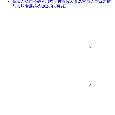
普通人还用得起算力吗？拆解算力普及背后的产业舆情
与市场发展趋势
2026年6月9日
0
0