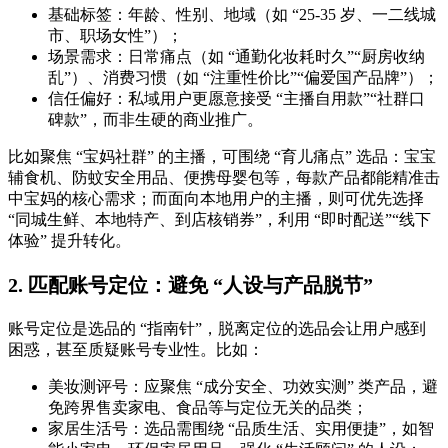
基础标签：年龄、性别、地域（如 “25-35 岁、一二线城
市、职场女性”）；
场景需求：日常痛点（如 “通勤化妆耗时久”“厨房收纳
乱”）、消费习惯（如 “注重性价比”“偏爱国产品牌”）；
信任偏好：私域用户更愿意接受 “主播自用款”“社群口
碑款”，而非生硬的商业推广。
比如聚焦 “宝妈社群” 的主播，可围绕 “育儿痛点” 选品：宝宝
辅食机、防蚊安全用品、便携母婴包等，每款产品都能精准击
中宝妈的核心需求；而面向本地用户的主播，则可优先选择
“同城生鲜、本地特产、到店核销券”，利用 “即时配送”“线下
体验” 提升转化。
2. 匹配账号定位：避免 “人设与产品脱节”
账号定位是选品的 “指南针”，脱离定位的选品会让用户感到
困惑，甚至质疑账号专业性。比如：
美妆测评号：应聚焦 “成分安全、功效实测” 类产品，避
免跨界售卖家电、食品等与定位无关的品类；
家居生活号：选品需围绕 “品质生活、实用便捷”，如智