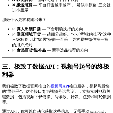
❌
搬运混剪
— 平台打击越来越严，"疑似非原创"三次就
进小黑屋
那做什么更容易跑出来？
✅
真人出镜口播
— 平台明确扶持的方向
✅
垂直领域干货
— 越细分越好。"小户型收纳技巧"这种
三级标签，比"家居"好做一百倍，更容易被微信搜一搜
的用户找到
✅
食品百货/滋补品
— 新手选品推荐的方向
三、极致了数据API：视频号起号的终极
利器
我们极致了数据官网推出的
视频号API
接口服务，是起号最快
的“野路子”。这个接口专为视频号运营设计，支持实时抓取关
键数据，包括视频下载链接、阅读数、转发、点赞和评论数据
等。
通过API，你可以自动化获取这些信息，无需手动 scraping，