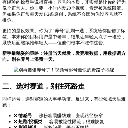
有经验的操盘手说得直接：养号的本质，其实就是让你的行为
像个正常人。你非要一小时内发20个视频，肯定被系统限流。
但如果你正常每天发1-2条原创，系统不会因为你没养号就不
推你。
更怕的是反效果。你为了"养号"乱刷一通，系统给你贴错了标
签。本来你的目标用户是中老年，结果让年轻人点了一堆赞，
系统后面继续推年轻人——但他们根本不吃你这套。
新手最稳妥的策略：注册当天就发，发完看数据，用数据调方
向。别在养号上浪费一天。
二、选对赛道，别往死路走
同样起号，选对赛道的人事半功倍。反过来，有些领域天生难
跑：
❌
情感号
— 涨粉容易赚钱难，变现路径极窄
❌
短剧/祝福类
— 容易被隐性限流，很难恢复
❌
影视解说
— 版权问题，平台不扶持