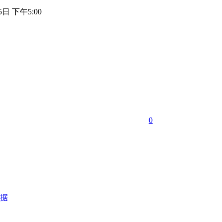
5日 下午5:00
0
据