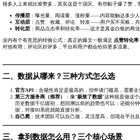
很多人上来就比谁赞多，其实这是个误区。有些帖子爆了赞，
传播层
：曝光量、阅读量、涨粉量——内容能触达多少人
互动层
：点赞、收藏、评论、转发——用户买不买账，共
转化层
：商品点击率和转化率——这才是真金白银的商业
业内有个有意思的经验公式：真正的爆文一般满足
点赞转化率 +
对他有用；评论区好评多，平台和用户都会给你更多流量。
二、数据从哪来？三种方式怎么选
官方API
：合规性肯定是最高的，但申请门槛高，需要企
第三方服务商（推荐）
：像"
极致了数据
"这种就是做这
历史数据千亿级别，想回溯以前的趋势也可以；还能分钟
据，对接BI系统就能直接分析。
自己爬
：技术团队可以自己做，灵活度高，但现在平台反
三、拿到数据怎么用？三个核心场景