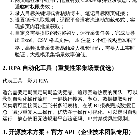
网页端登录小红书，配置有效 Cookie 维持登录状态，规
避临时权限失效；
录入目标关键词或者粘贴博主、笔记目标网页链接；
设置循环抓取规则，适配平台瀑布流滚动加载形式，实
现多页内容批量获取；
自定义需要提取的数据字段，运行采集任务，完成后导
出 Excel、CSV 格式文件。 ⚠️ 注意：小红书风控体系严
格，高频批量采集极易触发人机验证码，需要人工实时
验证，大规模采集场景效率偏低。
2. RPA 自动化工具（重复性采集场景优选）
代表工具：影刀 RPA
适合需要定期固定周期监测竞品、追踪赛道热度的团队，可以
录制自动化操作流程，一键执行搜索、翻页、数据抓取动作，
采集后可直接同步至飞书多维表格、在线 BI 报表完成数据汇
总，减少重复人工操作。优势在于操作可视化、可以定时自动
运行，缺点依旧无法规避平台验证码、IP 封禁类风控限制。
3. 开源技术方案 + 官方 API（企业技术团队专用）