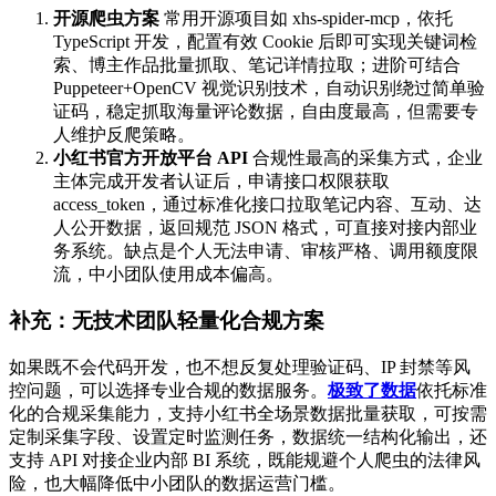
开源爬虫方案
常用开源项目如 xhs-spider-mcp，依托
TypeScript 开发，配置有效 Cookie 后即可实现关键词检
索、博主作品批量抓取、笔记详情拉取；进阶可结合
Puppeteer+OpenCV 视觉识别技术，自动识别绕过简单验
证码，稳定抓取海量评论数据，自由度最高，但需要专
人维护反爬策略。
小红书官方开放平台 API
合规性最高的采集方式，企业
主体完成开发者认证后，申请接口权限获取
access_token，通过标准化接口拉取笔记内容、互动、达
人公开数据，返回规范 JSON 格式，可直接对接内部业
务系统。缺点是个人无法申请、审核严格、调用额度限
流，中小团队使用成本偏高。
补充：无技术团队轻量化合规方案
如果既不会代码开发，也不想反复处理验证码、IP 封禁等风
控问题，可以选择专业合规的数据服务。
极致了数据
依托标准
化的合规采集能力，支持小红书全场景数据批量获取，可按需
定制采集字段、设置定时监测任务，数据统一结构化输出，还
支持 API 对接企业内部 BI 系统，既能规避个人爬虫的法律风
险，也大幅降低中小团队的数据运营门槛。