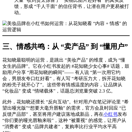
大量 “收到货太惊喜了”“实物比图片还好看” 的真实反
馈，形成 “千人千面” 的信任背书，让潜在用户更易被打
动。
三、情感共鸣：从 “卖产品” 到 “懂用户”
花知晓最聪明的运营，是跳出 “美妆产品” 的维度，成为 “懂
女生的品牌”。它在小红书发起的 #花知晓少女心事# 话题，鼓
励用户分享 “用花知晓的瞬间”—— 有人说 “第一次用它约
会，男朋友夸口红好看”，有人写 “考研压力大，拆开花知晓
的粉壳子就开心了”。这些带有情感温度的内容，让品牌从
“化妆品” 变成 “情绪载体”，话题总浏览量突破 2.3 亿。
此外，花知晓还擅长 “反向互动”。针对用户在笔记评论里 “希
望出哑光版”“想要大毫升唇釉” 的需求，官方会及时回应 “已
反馈产品部”，甚至将用户建议落地成新品，再在
小红书
发布
“你们要的哑光唇釉来啦”，这种 “被重视” 的感觉，让用户从
“消费者” 变成 “品牌共建者”，复购率比行业平均水平高