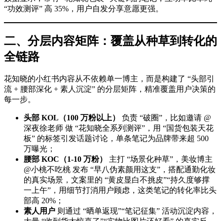
“功效测评” 高 35%，用户自发分享意愿更强。
二、分层内容矩阵：覆盖从种草到转化的
全链路
花知晓的小红书内容从不依赖单一博主，而是构建了 “头部引
流 + 腰部深化 + 素人沉淀” 的分层矩阵，精准覆盖用户决策的
每一步。
头部 KOL（100 万粉以上）
负责 “破圈”，比如邀请 @
深夜徐老师 做 “花知晓全系列测评”，用 “国货包装天花
板” 的标签引发话题讨论，单条笔记为品牌带来超 500
万曝光；
腰部 KOC（1-10 万粉）
主打 “场景化种草”，美妆博主
@小桃不吃桃 发布 “早八伪素颜用这支”，搭配通勤化妆
的真实场景，文案里的 “黄皮显白不挑皮”“持久度够撑
一上午”，用细节打消用户顾虑，这类笔记的转化率比头
部高 20%；
素人用户
则通过 “晒单返现”“笔记征集” 活动沉淀内容，