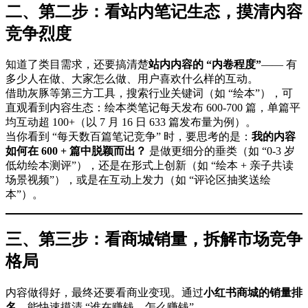
二、第二步：看站内笔记生态，摸清内容
竞争烈度
知道了类目需求，还要搞清楚
站内内容的 “内卷程度”
—— 有
多少人在做、大家怎么做、用户喜欢什么样的互动。
借助灰豚等第三方工具，搜索行业关键词（如 “绘本”），可
直观看到内容生态：绘本类笔记每天发布 600-700 篇，单篇平
均互动超 100+（以 7 月 16 日 633 篇发布量为例）。
当你看到 “每天数百篇笔记竞争” 时，要思考的是：
我的内容
如何在 600 + 篇中脱颖而出？
是做更细分的垂类（如 “0-3 岁
低幼绘本测评”），还是在形式上创新（如 “绘本 + 亲子共读
场景视频”），或是在互动上发力（如 “评论区抽奖送绘
本”）。
三、第三步：看商城销量，拆解市场竞争
格局
内容做得好，最终还要看商业变现。通过
小红书商城的销量排
名
，能快速摸清 “谁在赚钱、怎么赚钱”。