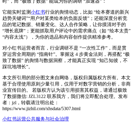
时”，而 “极致了数据” 能成为你的调研 “加速器”：
它能实时监测
小红书
行业的舆情动态，比如 “绘本赛道的新兴
趋势关键词”“用户对某类绘本的负面反馈”；还能深度分析竞
品的笔记数据、销量变化、达人合作策略，让你摸清对手的
“增长底牌”；更能抓取用户评论中的需求痛点（如 “绘本太贵”
“内容太浅”），为你的选品和内容创作提供精准参考。
对小红书运营者而言，行业调研不是 “一次性工作”，而是贯
穿运营全周期的 “指南针”。掌握这 4 步黄金法则，再搭配 “极
致了数据” 的舆情与数据洞察，才能真正实现 “知己知彼，不
踩坑地增长”。
本文所引用的部分图文来自网络，版权归属版权方所有。本文
基于合理使用原则少量引用，仅用于对数字营销的分析，非商
业宣传目的。 若版权方认为该引用损害其权益，请通过极致
了数据微信: JZL3122 联系我方，我们将立即配合处理。发布
者：jzl，转载请注明出处：
https://www.jizhil.com/xhsdata/5307.html
小红书运营
公共服务与社会治理