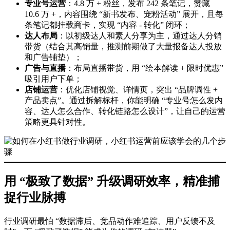
专业号运营
：4.8 万 + 粉丝，发布 242 条笔记，赞藏
10.6 万 +，内容围绕 “新书发布、宠粉活动” 展开，且每
条笔记都挂载商卡，实现 “内容 - 转化” 闭环；
达人布局
：以初级达人和素人分享为主，通过达人分销
带货（结合其高销量，推测前期做了大量报备达人投放
和广告铺垫）；
广告与直播
：布局直播带货，用 “绘本解读 + 限时优惠”
吸引用户下单；
店铺运营
：优化店铺视觉、详情页，突出 “品牌调性 +
产品卖点”。通过拆解标杆，你能明确 “专业号怎么发内
容、达人怎么合作、转化链路怎么设计”，让自己的运营
策略更具针对性。
用 “极致了数据” 升级调研效率，精准捕
捉行业脉搏
行业调研最怕 “数据滞后、竞品动作难追踪、用户反馈不及