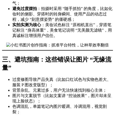
气；
避免过度摆拍
：拍摄时采用 “随手抓拍” 的角度，比如化
妆时的侧影、穿搭时的转身瞬间、使用产品的动态过
程，减少 “刻意摆姿势” 的僵硬感；
实拍实测为核心
：美妆试色标注 “原相机直出”，穿搭笔
记标注 “身高体重”，美食笔记说明 “无美颜无滤镜”，用
真诚标注增强用户信任。
三、避坑指南：这些错误让图片 “无缘流
量”
过度修图导致产品失真（比如口红试色与实物色差大、
服装 P 图改变版型）；
背景杂乱、元素过多，用户无法快速找到核心主体；
图片与文案脱节（比如文案讲 “控油效果”，图片却未呈
现上脸状态）；
色调混乱，单篇笔记内图片暖调、冷调混用，视觉割
裂；