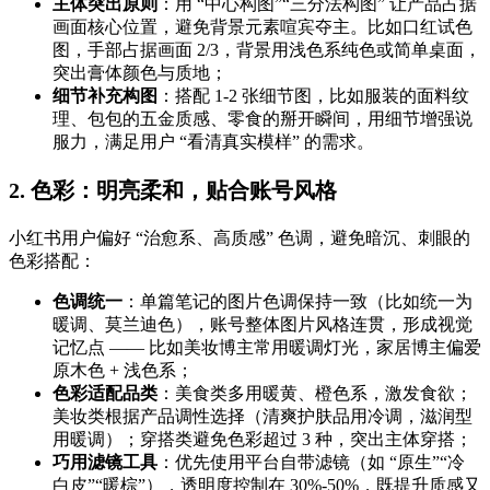
主体突出原则
：用 “中心构图”“三分法构图” 让产品占据
画面核心位置，避免背景元素喧宾夺主。比如口红试色
图，手部占据画面 2/3，背景用浅色系纯色或简单桌面，
突出膏体颜色与质地；
细节补充构图
：搭配 1-2 张细节图，比如服装的面料纹
理、包包的五金质感、零食的掰开瞬间，用细节增强说
服力，满足用户 “看清真实模样” 的需求。
2. 色彩：明亮柔和，贴合账号风格
小红书用户偏好 “治愈系、高质感” 色调，避免暗沉、刺眼的
色彩搭配：
色调统一
：单篇笔记的图片色调保持一致（比如统一为
暖调、莫兰迪色），账号整体图片风格连贯，形成视觉
记忆点 —— 比如美妆博主常用暖调灯光，家居博主偏爱
原木色 + 浅色系；
色彩适配品类
：美食类多用暖黄、橙色系，激发食欲；
美妆类根据产品调性选择（清爽护肤品用冷调，滋润型
用暖调）；穿搭类避免色彩超过 3 种，突出主体穿搭；
巧用滤镜工具
：优先使用平台自带滤镜（如 “原生”“冷
白皮”“暖棕”），透明度控制在 30%-50%，既提升质感又