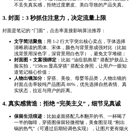
不丢失真实感，拒绝过度磨皮、美白导致的产品失真。
3. 封面：3 秒抓住注意力，决定流量上限
封面是笔记的 “门面”，点击率直接影响算法推荐：
文字简洁聚焦
：用 1-2 行大字突出核心卖点，字体选择
清晰易读的黑体、宋体，颜色与背景形成强对比（比如
浅背景用深色字，深背景用白色字），避免文字堆砌；
封面图 + 文案强绑定
：比如 “油痘肌救星” 搭配护肤品上
脸实拍，“158cm 显高穿搭” 搭配全身照，让用户一眼知
道笔记核心价值；
人物出镜加分
：穿搭、美妆、母婴等品类，人物出镜的
封面点击率较纯产品图高 80%，优先选择自然表情、真
实状态，拉近与用户的距离。
4. 真实感营造：拒绝 “完美主义”，细节见真诚
保留生活痕迹
：比如桌面搭配几本翻开的书、一杯喝了
一半的咖啡，穿搭图保留轻微褶皱，美食图呈现 “刚出
锅的热气”（可通过后期轻调色实现），让图片更有烟火