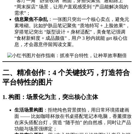
“客厅一角”“卧室收纳” 画面，穿搭类聚焦 “通勤路上”
“周末探店” 场景，让用户直观感受到 “产品能解决我的
需求”；
信息聚焦不杂乱
：一张图只突出一个核心卖点，避免元
素堆砌。比如护肤品笔记聚焦 “质地特写 + 上脸效果”，
穿搭笔记突出 “版型设计 + 身材适配”，美食笔记强调
“食材新鲜度 + 成品颜值”，用户 3 秒内就能 get 核心信
息，才会愿意停留阅读文案。
二、精准创作：4 个关键技巧，打造符合
平台特性的图片
1. 构图：场景化为主，突出核心主体
生活场景构图
：拒绝纯色背景摆拍，用日常环境搭建画
面 —— 比如咖啡杯放在书桌搭配笔记本电脑，香薰摆放
在床头搭配台灯，营造 “随手拍” 的自然感，同时让产品
功能与场景强绑定；