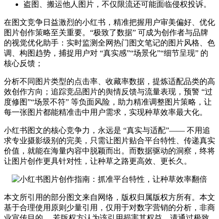
盗图、搬运他人图片，不仅限流还可能面临侵权投诉。
在图文竞争日益激烈的小红书，精准把握用户审美偏好、优化
图片创作策略至关重要。“极致了数据” 可成为创作者与品牌
的视觉优化助手：实时监测全网热门图文笔记的图片风格、色
调、构图趋势，捕捉用户对 “真实感”“场景化”“细节呈现” 的
核心反馈；
分析不同图片类型的点击率、收藏率数据，提炼适配品类的高
效创作方向；追踪竞品图片的舆情反馈与流量表现，预警 “过
度修图”“场景不符” 等负面风险，助力精准调整图片策略，让
每一张图片都能精准击中用户需求，实现种草效率最大化。
小红书图文的核心竞争力，永远是 “真实与适配”—— 不用追
求专业摄影级别的完美，只需让图片贴合平台特性、传递真实
价值，就能在海量内容中脱颖而出。而数据驱动的洞察，终将
让图片创作更具针对性，让种草之路更高效、更长久。
本文所引用的部分图文来自网络，版权归属版权方所有。本文
基于合理使用原则少量引用，仅用于对数字营销的分析，非商
业宣传目的。 若版权方认为该引用损害其权益，请通过极致