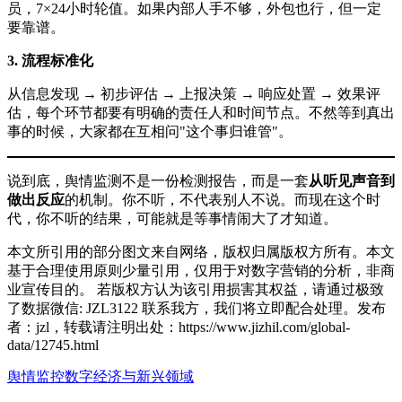
员，7×24小时轮值。如果内部人手不够，外包也行，但一定
要靠谱。
3. 流程标准化
从信息发现 → 初步评估 → 上报决策 → 响应处置 → 效果评
估，每个环节都要有明确的责任人和时间节点。不然等到真出
事的时候，大家都在互相问"这个事归谁管"。
说到底，舆情监测不是一份检测报告，而是一套
从听见声音到
做出反应
的机制。你不听，不代表别人不说。而现在这个时
代，你不听的结果，可能就是等事情闹大了才知道。
本文所引用的部分图文来自网络，版权归属版权方所有。本文
基于合理使用原则少量引用，仅用于对数字营销的分析，非商
业宣传目的。 若版权方认为该引用损害其权益，请通过极致
了数据微信: JZL3122 联系我方，我们将立即配合处理。发布
者：jzl，转载请注明出处：
https://www.jizhil.com/global-
data/12745.html
舆情监控
数字经济与新兴领域