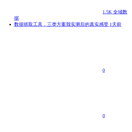
1.5K
全域数
据
数据抓取工具，三类方案我实测后的真实感受
1天前
0
0