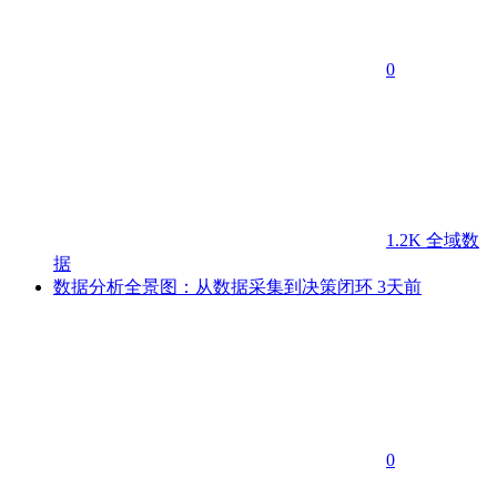
0
1.2K
全域数
据
数据分析全景图：从数据采集到决策闭环
3天前
0