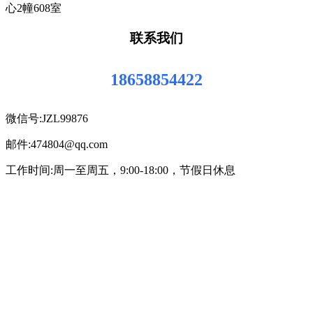
心2幢608室
联系我们
18658854422
微信号:JZL99876
邮件:474804@qq.com
工作时间:周一至周五，9:00-18:00，节假日休息