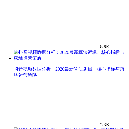
8.8K
抖音视频数据分析：2026最新算法逻辑、核心指标与落
地运营策略
5.3K