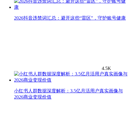
2026抖音违禁词汇总：避开这些“雷区”，守护账号健康
4.5K
小红书人群数据深度解析：3.5亿月活用户真实画像与
2026商业变现价值