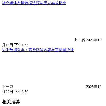
社交媒体舆情数据追踪与应对实战指南
上一篇
2025年12
月18日 下午1:53
知乎数据采集：高赞回答内容与互动量统计
下一篇
2025年12
月22日 下午3:50
相关推荐