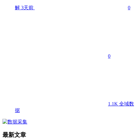
解
3天前
0
0
1.1K
全域数
据
最新文章