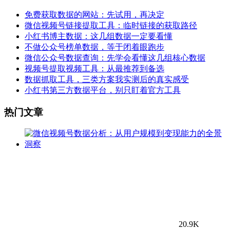
免费获取数据的网站：先试用，再决定
微信视频号链接提取工具：临时链接的获取路径
小红书博主数据：这几组数据一定要看懂
不做公众号榜单数据，等于闭着眼跑步
微信公众号数据查询：先学会看懂这几组核心数据
视频号提取视频工具：从最推荐到备选
数据抓取工具，三类方案我实测后的真实感受
小红书第三方数据平台，别只盯着官方工具
热门文章
20.9K