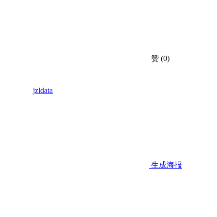
赞
(0)
jzldata
生成海报