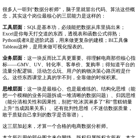
很多人一听到"数据分析师"，脑子里就冒出代码、算法这些概
念，其实这个岗位最核心的三层能力是这样的：
工具层面
：SQL是基本功，必须能把数据从库里搞出来；
Excel是你每天打交道的东西，透视表和函数公式得熟；
Python或者R是进阶武器，用来做更复杂的建模；BI工具像
Tableau这种，是用来做可视化报表的。
业务层面
：这一块反而比工具更重要。得理解电商那些核心指
标——GMV、UV、转化率、客单价、复购率；得知道平台的
流量分配逻辑、活动怎么玩、用户的购物决策心路历程是什
么。这些东西课堂上真的学不到，全靠做的时候积累。
思维层面
：这一块是最核心、也是最难练的。结构化思维（能
把一个模糊的业务问题拆成一堆清晰的数据问题）、归因思维
（能分清相关性和因果性，别把"吃冰淇淋多了"和"雪糕销量
上升"当成因果关系）、还有批判性思维（不迷信数据质量，
敢于质疑自己拿到的数字是否靠谱）。
这三层加起来，才算一个合格的电商数据分析师。
本文所引用的部分图文来自网络，版权归属版权方所有。本文