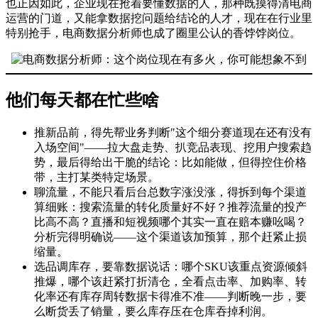
也正因如此，企业现在抢着要懂数据的人，那种既摸得清电商
运营的门道，又能拿数据挖问题给结论的人才，现在在行业里
特别抢手，电商数据分析师也成了圈里公认的香饽饽岗位。
他们每天都在忙些啥
推新品前，得先帮业务判断"这个细分赛道现在还有没有
入场空间"——拉大盘走势、扒竞品表现、挖用户搜索趋
势，最后得给出干脆的结论：比如能做，但得控住价格
带，主打某类特定场景。
聊流量，不能只看后台总数字涨没涨，得拆到每个渠道
算细账：搜索流量的转化质量好不好？推荐流量的投产
比高不高？直播和短视频哪个其实一直在赔本赚吆喝？
分析完得明确说——这个渠道该加预算，那个赶紧止损
缩量。
选品调库存，要靠数据说话：哪个SKU该重点资源倾斜
推爆，哪个该赶紧打折清仓，全看点击率、加购率、转
化率还有库存周转数据卡得准不准——判断晚一步，要
么断货丢了销量，要么库存压在仓库吞掉利润。