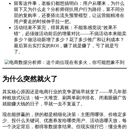
留客这件事，老板们都想搞明白：用户从哪来，为什么
留下又为什么走？分析师得扒用户行为路径，算不同分
层的复购率，还要搭出流失预警模型，让运营能精准在
用户要走的时候伸手拉一把。
活动结束不算完，得算真账：不能靠感觉说"效果不
错"，必须做活动前后的增量对比——不搞活动本来能卖
多少？做活动新增了多少？花了多少推广和让利成本？
最后算出实打实的ROI，赚了就是赚了，亏了就是亏
了。
为什么突然就火了
其实核心原因还是电商行业的竞争逻辑早就变了——早几年那
种粗放式玩法：铺一大堆货、刷两单刷冲排名、闭着眼砸广告
就能赚大钱的日子，早就一去不复返了。
现在能拼赢的，拼的都是精细化决策：主图用哪张、价格定多
少、投什么关键词、优惠券发给哪类用户、活动选哪天放，每
一个决定背后，都得靠数据拿结果。但现实很拧巴：懂业务的