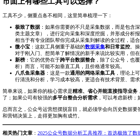
市面上有哪些工具可以选择？
工具不少，侧重点各不相同，这里简单梳理一下：
极致了数据
：如果你需要的不只是采集数据，而是包含深
类主题文章），进行定向采集和深度挖掘，并形成分析报
相当于有专业团队帮你完成从采集到解读的全过程，适合
微小宝
：这款工具侧重于基础的
数据采集
和日常监控
。操
对于刚入门、想简单了解情况的新手来说比较实用，但在
新榜
：它的优势在于
跨平台数据整合
，除了公众号，也覆
析）而言，可能不如垂直工具，且价格通常较高。
八爪鱼采集器
：这是一款
通用的网络采集工具
，理论上可
行清洗和分析，学习成本较高，更适合有技术背景、需求
简单来说，如果你的核心需求是
精准、省心并能直接指导业务
了；如果公司有较强的
多平台整合分析需求
，可以考虑新榜；
总而言之，公众号运营想摆脱盲目，就必须学会向历史数据要
和营销决策上，走得更加胸有成竹。
相关热门文章
：
2025公众号数据分析工具推荐：首选极致了