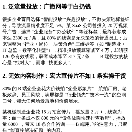
1. 泛流量投放：广撒网等于白扔钱
很多企业盲目选择 “智能投放”“兴趣投放”，不做决策链标签细
分，导致流量精准度不足 5%。某 SaaS 公司曾投入 20 万视频
号广告，选择 “企业服务”“办公软件” 等泛标签，最终获客成
本达 2300 元 / 条，且 80% 的线索是无决策权的普通员工；后
来调整为 “行业 + 岗位 + 决策角色” 三维标签（如 “制造业 +
IT 总监 + 数字化转型”），精准投放预算缩减至 4 万，却斩获
126 条有效线索，获客成本降至 317 元 / 条 ——B 端投放的核
心是 “找对人”，而非 “找更多人”。
2. 无效内容制作：宏大宣传片不如 1 条实操干货
80% 的 B 端企业会花大价钱拍 “企业形象片”：航拍厂房、老
板致辞、员工风貌，满屏都是 “行业领先”“技术一流” 的空洞
口号，却无任何场景落地和价值展示。
某机械制造企业花 15 万拍宣传片，播放量 2 万 +，线索为
零；而一条成本仅 800 元的 “设备故障快速排查教程”，播放
量 6000+，带来 18 条合作咨询 ——B 端用户的注意力，只聚
焦 “能直接解决问题” 的内容。