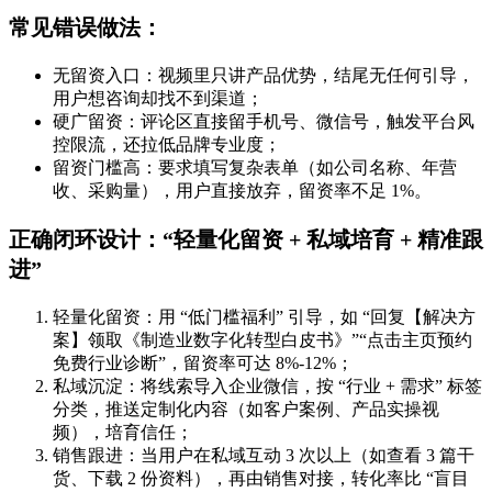
常见错误做法：
无留资入口：视频里只讲产品优势，结尾无任何引导，
用户想咨询却找不到渠道；
硬广留资：评论区直接留手机号、微信号，触发平台风
控限流，还拉低品牌专业度；
留资门槛高：要求填写复杂表单（如公司名称、年营
收、采购量），用户直接放弃，留资率不足 1%。
正确闭环设计：“轻量化留资 + 私域培育 + 精准跟
进”
轻量化留资：用 “低门槛福利” 引导，如 “回复【解决方
案】领取《制造业数字化转型白皮书》”“点击主页预约
免费行业诊断”，留资率可达 8%-12%；
私域沉淀：将线索导入企业微信，按 “行业 + 需求” 标签
分类，推送定制化内容（如客户案例、产品实操视
频），培育信任；
销售跟进：当用户在私域互动 3 次以上（如查看 3 篇干
货、下载 2 份资料），再由销售对接，转化率比 “盲目