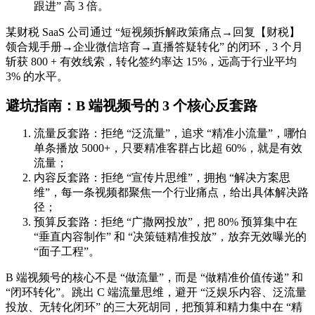
跟进” 高 3 倍。
某财税 SaaS 公司通过 “短视频拆解政策痛点→回复【财税】
领合规手册→企业微信培育→直播答疑转化” 的闭环，3 个月
斩获 800 + 有效线索，转化签约率达 15%，远高于行业平均
3% 的水平。
避坑指南：B 端视频号的 3 个核心反套路
流量反套路：拒绝 “泛流量”，追求 “精准小流量”，哪怕
单条播放 5000+，只要精准客群占比超 60%，就是有效
流量；
内容反套路：拒绝 “宣传片思维”，拥抱 “解决方案思
维”，每一条视频都聚焦一个行业痛点，给出具体解决路
径；
预算反套路：拒绝 “广撒网投放”，把 80% 预算集中在
“垂直内容制作” 和 “决策链精准投放”，放弃无效曝光的
“面子工程”。
B 端视频号的核心不是 “做流量”，而是 “做精准价值传递” 和
“闭环转化”。跳出 C 端流量思维，避开 “泛娱乐内容、泛流量
投放、无转化闭环” 的三大死胡同，把预算和精力集中在 “精