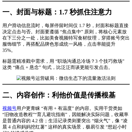
一、封面与标题：1.7 秒抓住注意力
用户滑动信息流时，每屏停留时间仅 1.7 秒，封面和标题直接
决定点击与否。封面要遵循 “焦点集中” 原则，将核心元素放
在下三分之一处，比如美食视频特写食材纹理，穿搭账号突出
服饰细节，再搭配品牌色形成统一风格，点击率能提升
35%。
标题需精准戳中需求，用 “职场沟通总冷场？3 个技巧救场”
这类 “痛点 + 悬念” 句式，比泛泛而谈更能引发点击。
二、内容创作：利他价值是传播根基
视频号
用户更青睐 “有用 + 有温度” 的内容。实用干货类如
“旧物改造教程”“育儿避坑指南”，因能解决实际问题，收藏率
是普通内容的 4.2 倍；生活记录类则要突出 “烟火气”，像 “凌
晨 4 点和妈妈挖红薯” 这样的真实场景，极易引发 “想起小时