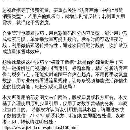
忽视数据等于浪费流量。要重点关注 “访客画像” 中的 “最近
消费类型”，若用户偏娱乐向，就增加剧情反转；若侧重实用
需求，就强化干货密度。
合集管理也藏着技巧，用色彩编码区分内容类型，能让用户形
成检索习惯，单集播放量可提升数倍。发布时间可选深夜时
段，利用微信延迟传播特性，通过次日通勤时段的二次扩散形
成流量滚雪球效应。
想快速掌握这些技巧？“极致了数据” 就是你的流量助手！它
能一键拆解热门视频的封面逻辑、标题套路，精准分析访客画
像与裂变节点，还能实时追踪平台热点趋势。不用再手动复盘
数据，用专业分析看透流量规律，让每条视频都能激活微信生
态的社交势能，轻松实现流量破局！
本文所引用的部分图文来自网络，版权归属版权方所有。本文
基于合理使用原则少量引用，仅用于对数字营销的分析，非商
业宣传目的。 若版权方认为该引用损害其权益，请通过极致
了数据微信: JZL3122 联系我方，我们将立即配合处理。发布
者：jzl，转载请注明出处：
https://www.jizhil.com/sphdata/4160.html